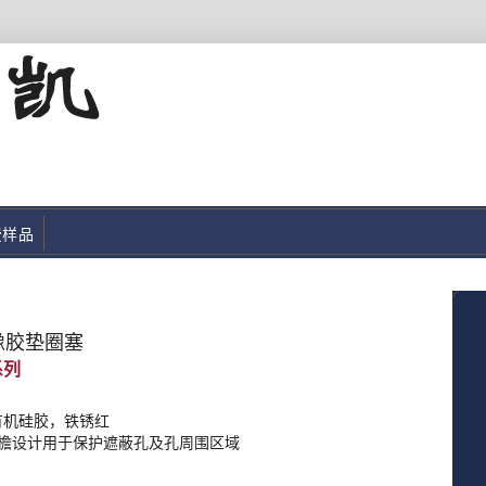
费样品
橡胶垫圈塞
 有机硅胶，铁锈红
檐设计用于保护遮蔽孔及孔周围区域