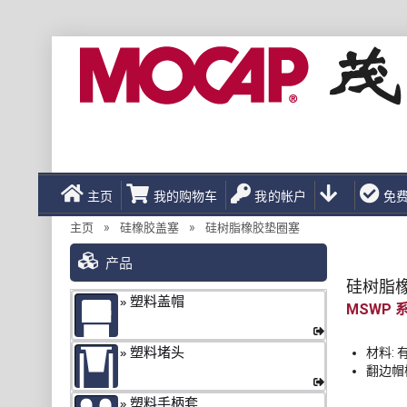
主页
我的购物车
我的帐户
免
»
»
主页
硅橡胶盖塞
硅树脂橡胶垫圈塞
产品
硅树脂
塑料盖帽
MSWP
塑料堵头
材料:
翻边帽
塑料手柄套