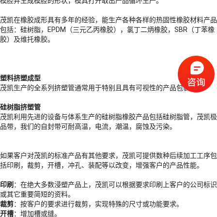
模腔并生成模腔的形状，模具打开取出产品循环生产。
茂凯在橡胶成形具有多年的经验，能生产各种各样的热固性橡胶材料产品
包括：硅树脂，EPDM（三元乙丙橡胶），氯丁二炳橡胶，SBR（丁苯橡
胶）及维托橡胶。
塑料挤塑成型
茂凯生产的全系列挤塑管通常用于特别且具有可视性的产品包装。
硅树脂挤塑管
茂凯利用先进的设备与体系生产的硅树脂橡胶产品包括硅树脂管，茂凯极
品带，我们的自封带可耐高温，电流，潮温，腐蚀及污染。
如果客户对茂凯的标准产品有其他要求，茂凯可提供数种后续加工工序包
括印刷，裁剪，开槽，冲孔、装配等以改变，增强客户的产品性能。
印刷
：在绝大多数浸塑产品上，茂凯可以根据要求印刷上客户的公司标识
或其它重要简短的资料。
裁剪
：按客户的要求进行裁剪，实现特殊的尺寸或功能要求。
开槽
：增加槽或缝。