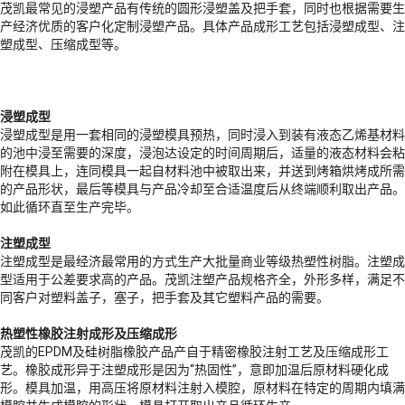
茂凯最常见的浸塑产品有传统的圆形浸塑盖及把手套，同时也根据需要生
产经济优质的客户化定制浸塑产品。具体产品成形工艺包括浸塑成型、注
塑成型、压缩成型等。
浸塑成型
浸塑成型是用一套相同的浸塑模具预热，同时浸入到装有液态乙烯基材料
的池中浸至需要的深度，浸泡达设定的时间周期后，适量的液态材料会粘
附在模具上，连同模具一起自材料池中被取出来，并送到烤箱烘烤成所需
的产品形状，最后等模具与产品冷却至合适温度后从终端顺利取出产品。
如此循环直至生产完毕。
注塑成型
注塑成型是最经济最常用的方式生产大批量商业等级热塑性树脂。注塑成
型适用于公差要求高的产品。茂凯注塑产品规格齐全，外形多样，满足不
同客户对塑料盖子，塞子，把手套及其它塑料产品的需要。
热塑性橡胶注射成形及压缩成形
茂凯的EPDM及硅树脂橡胶产品产自于精密橡胶注射工艺及压缩成形工
艺。橡胶成形异于注塑成形是因为“热固性”，意即加温后原材料硬化成
形。模具加温，用高压将原材料注射入模腔，原材料在特定的周期内填满