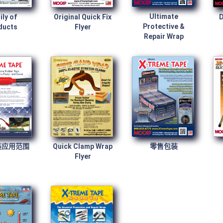
Ultimate
ly of
Original Quick Fix
D
Protective &
ducts
Flyer
Repair Wrap
装应用范围
Quick Clamp Wrap
零售包装
Flyer