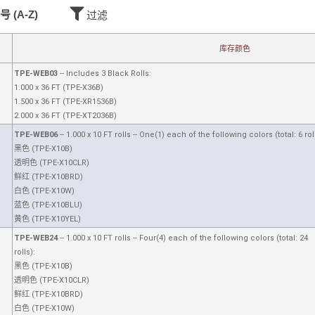
号 (A-Z)
过滤
库存颜色
TPE-WEB03
-- Includes 3 Black Rolls:
1.000 x 36 FT (TPE-X36B)
1.500 x 36 FT (TPE-XR1536B)
2.000 x 36 FT (TPE-XT2036B)
TPE-WEB06
-- 1.000 x 10 FT rolls -- One(1) each of the following colors (total: 6 rol
黑色 (TPE-X10B)
透明色 (TPE-X10CLR)
鲜红 (TPE-X10BRD)
白色 (TPE-X10W)
蓝色 (TPE-X10BLU)
黄色 (TPE-X10YEL)
TPE-WEB24
-- 1.000 x 10 FT rolls -- Four(4) each of the following colors (total: 24
rolls):
黑色 (TPE-X10B)
透明色 (TPE-X10CLR)
鲜红 (TPE-X10BRD)
白色 (TPE-X10W)