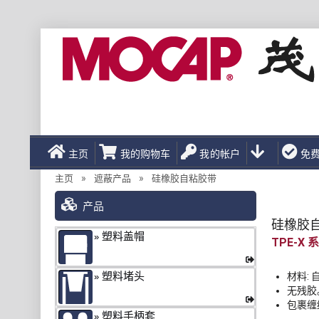
主页
我的购物车
我的帐户
免
»
»
主页
遮蔽产品
硅橡胶自粘胶带
产品
硅橡胶
塑料盖帽
TPE-X
塑料堵头
材料:
无残胶
包裹缠
塑料手柄套