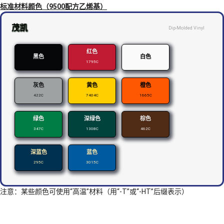
标准材料颜色（9500配方乙烯基）
茂凯
Dip-Molded Vinyl
红色
黑色
白色
1795C
灰色
黄色
橙色
422C
7404C
1665C
绿色
深绿色
棕色
347C
1308C
462C
深蓝色
蓝色
295C
3015C
注意：某些颜色可使用“高温”材料（用“-T”或“-HT”后缀表示）