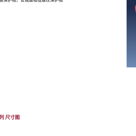
输保护帽，管端盖帽或螺纹保护帽
尺寸图