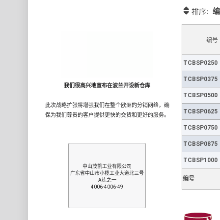
编
排序:
编号
TCBSP0250
TCBSP0375
我们很高兴地宣布在波兰开设新仓库
TCBSP0500
此次战略扩张将增强我们在整个欧洲的分销网络，确
TCBSP0625
保为我们尊贵的客户提供更快的交货和更好的服务。
TCBSP0750
TCBSP0875
TCBSP1000
中山茂凯工业有限公司
广东省中山市小榄工业大道北三号
编号
A栋之一
4006-4006-49