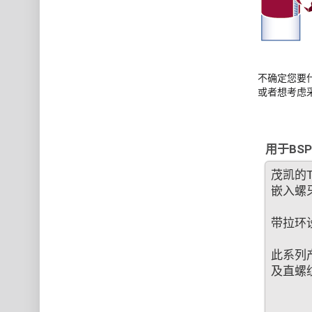
不确定您要
或者想考虑
用于BS
茂凯的
嵌入螺
带拉环
此系列产
及直螺