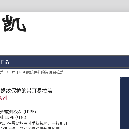
费样品
»
盖
用于BSP螺纹保护的带耳易拉盖
P螺纹保护的带耳易拉盖
低密度聚乙烯（LDPE）
: LDPE (红色)
密。在需要移除时手持拉环，一拉即开