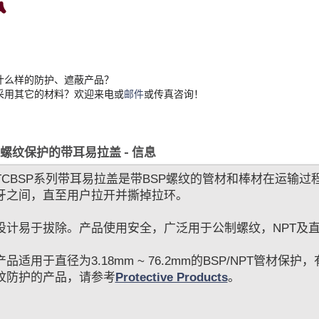
什么样的防护、遮蔽产品？
采用其它的材料？欢迎来电或
邮件
或传真咨询！
P螺纹保护的带耳易拉盖 - 信息
TCBSP系列带耳易拉盖是带BSP螺纹的管材和棒材在运输
牙之间，直至用户拉开并撕掉拉环。
设计易于拔除。产品使用安全，广泛用于公制螺纹，NPT及
品适用于直径为3.18mm ~ 76.2mm的BSP/NPT管材保
纹防护的产品，请参考
Protective Products
。