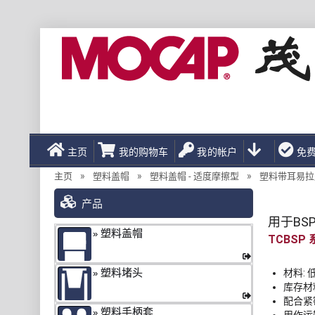
主页
我的购物车
我的帐户
免
»
»
»
主页
塑料盖帽
塑料盖帽 - 适度摩擦型
塑料带耳易拉
产品
用于BS
塑料盖帽
TCBSP
塑料堵头
材料: 
库存材料
配合紧
塑料手柄套