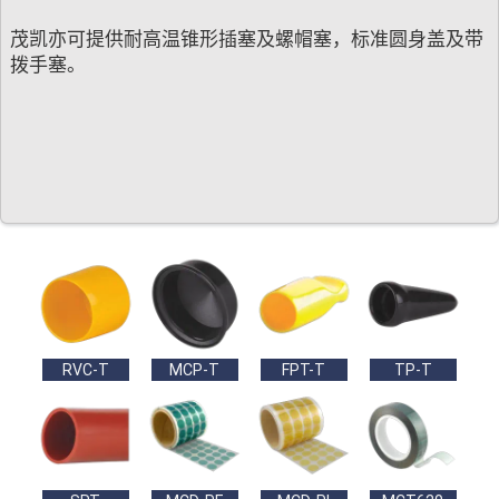
茂凯亦可提供耐高温锥形插塞及螺帽塞，标准圆身盖及带
拨手塞。 ​ ​
RVC-T
MCP-T
FPT-T
TP-T