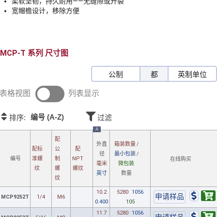
柔软坚韧，持久耐用——无缝隙或开裂
宽帽檐设计，移除方便
MCP-T
尺寸图
公制
都
英制单位
表格视图
列表显示
编号 (A-Z)
排序:
过滤
A
配
箱装数量
/
外直
配标
公
配
最小包装
/
径
准
螺
制
NPT
编号
在线购买
微包装
毫米
纹
螺
螺纹
数量
英寸
纹
10.2
5280
1056
MCP9252T
1/4
M6
0.400
105
11.7
5280
1056