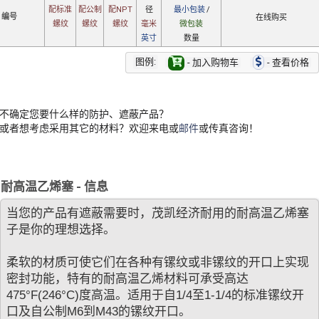
配标准
配公制
配NPT
径
最小包装
/
编号
在线购买
螺纹
螺纹
螺纹
毫米
微包装
英寸
数量
图例:
- 加入购物车
- 查看价格
不确定您要什么样的防护、遮蔽产品？
或者想考虑采用其它的材料？欢迎来电或
邮件
或传真咨询！
耐高温乙烯塞 - 信息
当您的产品有遮蔽需要时，茂凯经济耐用的耐高温乙烯塞
子是你的理想选择。
柔软的材质可使它们在各种有镙纹或非镙纹的开口上实现
密封功能，特有的耐高温乙烯材料可承受高达
475°F(246°C)度高温。适用于自1/4至1-1/4的标准镙纹开
口及自公制M6到M43的镙纹开口。