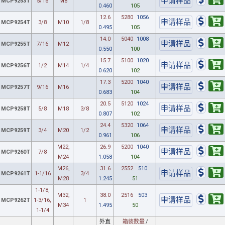
MCP9253T
5/16
M8
0.460
105
12.6
5280
1056
MCP9254T
3/8
M10
1/8
0.495
105
14.0
5040
1008
MCP9255T
7/16
M12
0.550
100
15.7
5100
1020
MCP9256T
1/2
M14
1/4
0.620
102
17.3
5200
1040
MCP9257T
9/16
M16
0.683
104
20.5
5120
1024
MCP9258T
5/8
M18
3/8
0.807
102
24.4
5320
1064
MCP9259T
3/4
M20
1/2
0.961
106
M22,
26.9
5200
1040
MCP9260T
7/8
M24
1.058
104
M26,
31.6
2552
510
MCP9261T
1-1/16
3/4
M28
1.245
51
1-1/8,
M32,
38.0
2516
503
MCP9262T
1-3/16,
1
M34
1.495
50
1-1/4
外直
箱装数量
/