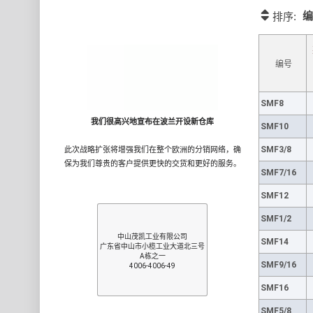
编
排序:
编号
SMF8
我们很高兴地宣布在波兰开设新仓库
SMF10
SMF3/8
此次战略扩张将增强我们在整个欧洲的分销网络，确
保为我们尊贵的客户提供更快的交货和更好的服务。
SMF7/16
SMF12
SMF1/2
中山茂凯工业有限公司
SMF14
广东省中山市小榄工业大道北三号
A栋之一
SMF9/16
4006-4006-49
SMF16
SMF5/8