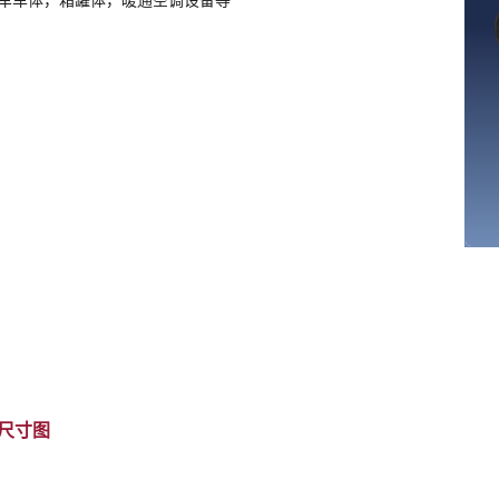
车车体，箱罐体，暖通空调设备等
尺寸图