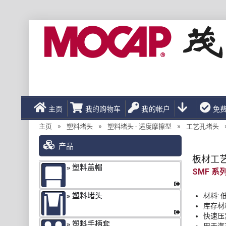
主页
我的购物车
我的帐户
免
»
»
»
主页
塑料堵头
塑料堵头 - 适度摩擦型
工艺孔堵头
产品
板材工
塑料盖帽
SMF
塑料堵头
材料: 
库存材料
快速压
塑料手柄套